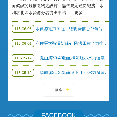
何架設於堰構造物之設施，需依規定逕向經濟部水
利署北區水資源分署提出申請， ...更多
水資源電力問題，總統有信心帶領台灣(FB)
115-06-08
守住馬太鞍溪防線💪 防洪工程全力推進！
115-06-01
「鳳山溪39-40斷面攔河堰小水力發電設備建置」公告(第三次)
115-05-12
「頭前溪21-22斷面固床工小水力發電設備建置」公告(第三次)
115-05-12
更多
FACEBOOK