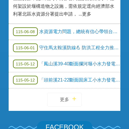
何架設於堰構造物之設施，需依規定逕向經濟部水
利署北區水資源分署提出申請， ...更多
水資源電力問題，總統有信心帶領台灣(FB)
115-06-08
守住馬太鞍溪防線💪 防洪工程全力推進！
115-06-01
「鳳山溪39-40斷面攔河堰小水力發電設備建置」公告(第三次)
115-05-12
「頭前溪21-22斷面固床工小水力發電設備建置」公告(第三次)
115-05-12
更多
FACEBOOK