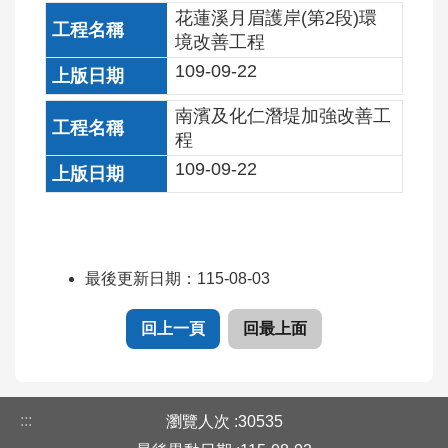
覽
花蓮溪月眉護岸(第2段)環
境改善工程
意
109-09-22
見
信
南濱及化仁潛堤加強改善工
箱
程
(連
109-09-22
至
水
利
署
全
最後更新日期：115-08-03
球
網)
回上一頁
回最上面
:::
瀏覽人次
30535