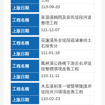
工程
教
學
113-09-20
影
富源溪鶴岡及富民堤段河道
片
整理工程
優
111-12-07
良
工
花蓮溪吳全堤段疏濬兼供土
程
石採售分離
工
111-01-18
班
鳳林溪公路橋下游左右岸堤
回
段整體環境改善工程
首
110-11-11
頁
木瓜溪初英一號暨華隆護岸
網
堤段河川環境改善工程
站
110-02-23
導