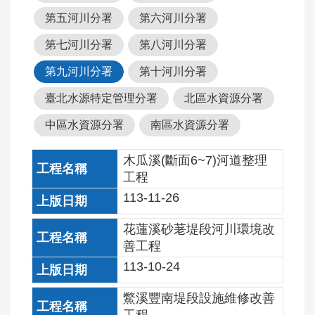
工
第五河川分署
第六河川分署
程
行
第七河川分署
第八河川分署
政
第九河川分署
第十河川分署
透
明
臺北水源特定管理分署
北區水資源分署
生
中區水資源分署
南區水資源分署
態
檢
木瓜溪(斷面6~7)河道整理
核
工程
113-11-26
公
告
花蓮溪砂荖堤段河川環境改
專
善工程
區
113-10-24
施
鱉溪豐南堤段設施維修改善
工