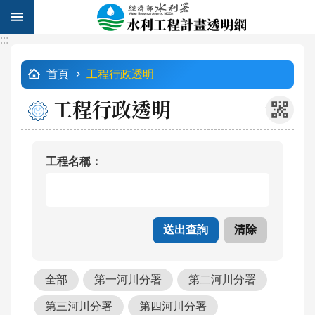
跳到主要內容區塊
:::
進
:::
階
首頁
工程行政透明
搜
尋
工程行政透明
_
工程名稱：
計
畫
列
表
工
程
全部
第一河川分署
第二河川分署
查
詢
第三河川分署
第四河川分署