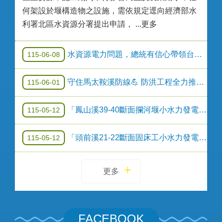
何架設於堰構造物之設施，需依規定逕向經濟部水
利署北區水資源分署提出申請， ...更多
水資源電力問題，總統有信心帶領台灣(FB)
115-06-08
守住馬太鞍溪防線💪 防洪工程全力推進！
115-06-01
「鳳山溪39-40斷面攔河堰小水力發電設備建置」公告(第三次)
115-05-12
「頭前溪21-22斷面固床工小水力發電設備建置」公告(第三次)
115-05-12
更多
FACEBOOK