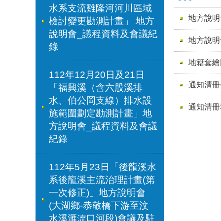
水系支流雞隆河河川區域
地方說明
檢討變更勘測計畫」 地方
說明會_議程資料及會議紀
地方說明
錄
地籍套繪
112年12月20日及21日
通知清冊
「福興溪（含六股溪排
水、伯公岡支線）排水設
通知清冊
施範圍劃定勘測計畫」地
方說明會_議程資料及會議
紀錄
112年5月23日「後龍溪水
系後龍溪主流治理計畫(第
一次修正)」地方說明會
(大湖鄉-恭敬橋下游至汶
水溪滙流口河段)會議及駐