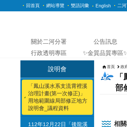
跳到主要內容區塊
回首頁
網站導覽
雙語詞彙
二河Y
English
關於二河分署
公告訊息
行政透明專區
✨金質品質專區
首頁
政
說明會
「
「鳳山溪水系支流霄裡溪
部
治理計畫(第一次修正)」
用地範圍線局部修正地方
說明會_議程資料
相關
112年12月22日「後龍溪