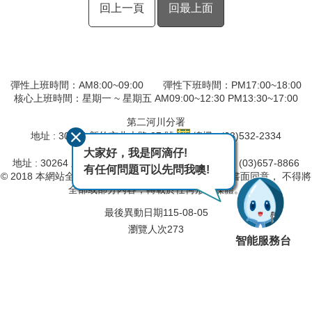
回上一頁
回最上面
彈性上班時間：AM8:00~09:00 彈性下班時間：PM17:00~18:00
核心上班時間：星期一 ~ 星期五 AM09:00~12:30 PM13:30~17:00
第二河川分署
地址 : 30044 新竹市北大路 97 號
總機 : (03)532-2334
桃竹苗區域水情中心
大家好，我是阿滴仔!
地址 : 30264 新竹縣竹北市莊敬南路201號
總機 : (03)657-8866
有任何問題可以先問我噢!
© 2018 本網站全部圖文版權係屬本局所有，非經正式書面同意， 不得將
全部或部分內容，轉載於任何形式媒體。
最後異動日期
115-08-05
瀏覽人次
273
智能服務台