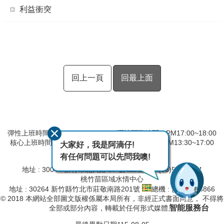
利益衝突
回上一頁
回最上面
彈性上班時間：AM8:00~09:00 彈性下班時間：PM17:00~18:00
核心上班時間：星期一 ~ 星期五 AM09:00~12:30 PM13:30~17:00
大家好，我是阿滴仔!
有任何問題可以先問我噢!
第二河川分署
地址 : 30044 新竹市北大路 97 號
總機 : (03)532-2334
桃竹苗區域水情中心
地址 : 30264 新竹縣竹北市莊敬南路201號
總機 : (03)657-8866
© 2018 本網站全部圖文版權係屬本局所有，非經正式書面同意， 不得將
智能服務台
全部或部分內容，轉載於任何形式媒體。