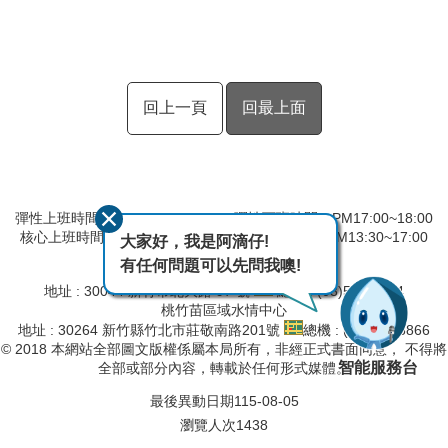
回上一頁
回最上面
彈性上班時間：AM8:00~09:00 彈性下班時間：PM17:00~18:00
核心上班時間：星期一 ~ 星期五 AM09:00~12:30 PM13:30~17:00
大家好，我是阿滴仔!
有任何問題可以先問我噢!
第二河川分署
地址 : 30044 新竹市北大路 97 號
總機 : (03)532-2334
桃竹苗區域水情中心
地址 : 30264 新竹縣竹北市莊敬南路201號
總機 : (03)657-8866
© 2018 本網站全部圖文版權係屬本局所有，非經正式書面同意， 不得將
智能服務台
全部或部分內容，轉載於任何形式媒體。
最後異動日期
115-08-05
瀏覽人次
1438