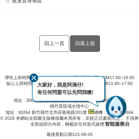
政策宣導專區
回上一頁
回最上面
彈性上班時間：AM8:00~09:00 彈性下班時間：PM17:00~18:00
核心上班時間：星期一 ~ 星期五 AM09:00~12:30 PM13:30~17:00
大家好，我是阿滴仔!
有任何問題可以先問我噢!
第二河川分署
地址 : 30044 新竹市北大路 97 號
總機 : (03)532-2334
桃竹苗區域水情中心
地址 : 30264 新竹縣竹北市莊敬南路201號
總機 : (03)657-8866
© 2018 本網站全部圖文版權係屬本局所有，非經正式書面同意， 不得將
智能服務台
全部或部分內容，轉載於任何形式媒體。
最後異動日期
115-08-05