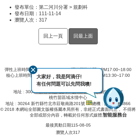
發布單位：第二河川分署 > 規劃科
發布日期：111-11-14
瀏覽人次：
317
回上一頁
回最上面
彈性上班時間：AM8:00~09:00 彈性下班時間：PM17:00~18:00
核心上班時間：星期一 ~ 星期五 AM09:00~12:30 PM13:30~17:00
大家好，我是阿滴仔!
有任何問題可以先問我噢!
第二河川分署
地址 : 30044 新竹市北大路 97 號
總機 : (03)532-2334
桃竹苗區域水情中心
地址 : 30264 新竹縣竹北市莊敬南路201號
總機 : (03)657-8866
© 2018 本網站全部圖文版權係屬本局所有，非經正式書面同意， 不得將
智能服務台
全部或部分內容，轉載於任何形式媒體。
最後異動日期
115-08-05
瀏覽人次
317