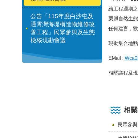
續工程週期之
公告「115年度白沙屯及
栗縣自然生態
通霄灣海堤構造物維修改
任何建言，歡
善工程」民眾參與及生態
檢核現勘會議
現勘集合地點
EMail :
Wca0
相關議程及現
相關
民眾參與