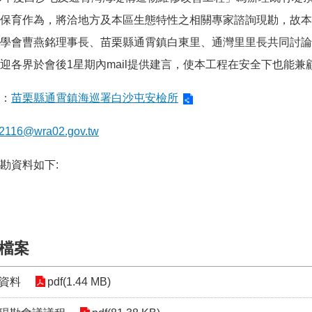
保育作為，將洽地方及本區生態特性之相關專家諮詢現勘，故本分署
學會曹燕銘理事長、苗栗縣通霄鎮白東里、通灣里里長共同討論
迎各界於會後1星期內mail提供建言，使本工程在安全下也能兼
：
苗栗縣通霄鎮海巡署白沙屯安檢所
2116@wra02.gov.tw
勘資料如下:
檔案
資料
pdf(1.44 MB)