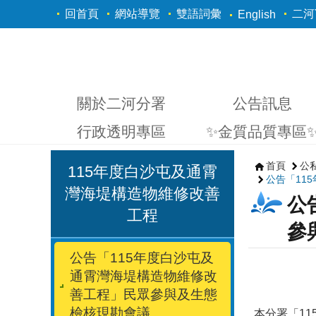
跳到主要內容區塊
回首頁
網站導覽
雙語詞彙
二河Y
English
關於二河分署
公告訊息
行政透明專區
✨金質品質專區
首頁
公
115年度白沙屯及通霄
公告「11
灣海堤構造物維修改善
公
工程
參
公告「115年度白沙屯及
通霄灣海堤構造物維修改
善工程」民眾參與及生態
檢核現勘會議
本分署「11