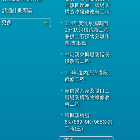
裡溪四座屋一號堤防
調適計畫專區
構造物維修改善工程
更多
114年度汶水溪斷面
15~19河段疏濬工程
兼供土石採售分離作
業-支出標
中港溪東興堤防延長
段改善工程
113年度內海海堤段
歲修工程
頭前溪六家及隘口二
號堤防構造物維修改
善工程
福興溪樁號
8K+889~9K+965改善
工程(三)