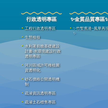
行政透明專區
✨金質品質專區
工程行政透明專區
✨竹塹舊港~風華再
✨
生態檢核
水利署前瞻基礎建設
計畫-水環境建設行政
透明專區
河川區域許可種植圖
資透明化
砂石價格公開透明機
制
疏濬資訊透明專區
疏濬土石標售專區