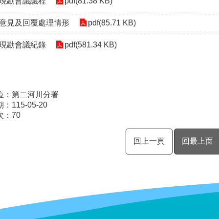
現勘會議議程
pdf(81.38 KB)
意見及回覆處理情形
pdf(85.71 KB)
現勘會議紀錄
pdf(581.34 KB)
位：第二河川分署
115-05-20
次：
70
回上一頁
回最上面