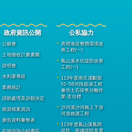
政府資訊公開
公私協力
公聽會
房裡海堤整體環境改
善工程(一)
土地徵收計畫書圖
鳳山溪水坑堤防改善
說明會
工程(一)
水利署專區
113年度南庄溪斷面
51~56河段疏濬工程
業務統計
兼供土石採售分離作
業-支出標
請願處理及訴願決定
沙河溪沙河橋上下游
個資檔案資訊
河道維護工程
廣告資料彙整表
113年度鳳山溪鳳岡
堤防、新埔堤防及霄
在地諮詢小組專區