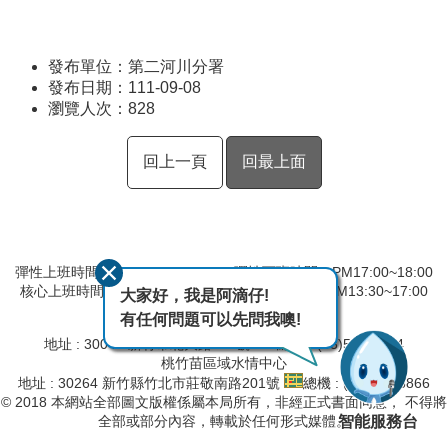
發布單位：第二河川分署
發布日期：111-09-08
瀏覽人次：
828
回上一頁
回最上面
彈性上班時間：AM8:00~09:00 彈性下班時間：PM17:00~18:00
核心上班時間：星期一 ~ 星期五 AM09:00~12:30 PM13:30~17:00
大家好，我是阿滴仔!
有任何問題可以先問我噢!
第二河川分署
地址 : 30044 新竹市北大路 97 號
總機 : (03)532-2334
桃竹苗區域水情中心
地址 : 30264 新竹縣竹北市莊敬南路201號
總機 : (03)657-8866
© 2018 本網站全部圖文版權係屬本局所有，非經正式書面同意， 不得將
智能服務台
全部或部分內容，轉載於任何形式媒體。