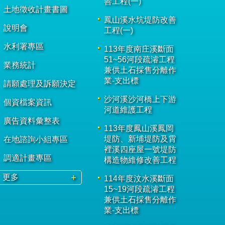
善工程(一)
土地徵收計畫書圖
鳳山溪水坑堤防改善
說明會
工程(一)
水利署專區
113年度南庄溪斷面
51~56河段疏濬工程
業務統計
兼供土石採售分離作
業-支出標
請願處理及訴願決定
沙河溪沙河橋上下游
個資檔案資訊
河道維護工程
廣告資料彙整表
113年度鳳山溪鳳岡
堤防、新埔堤防及霄
在地諮詢小組專區
裡溪四座屋一號堤防
調適計畫專區
構造物維修改善工程
更多
114年度汶水溪斷面
15~19河段疏濬工程
兼供土石採售分離作
業-支出標