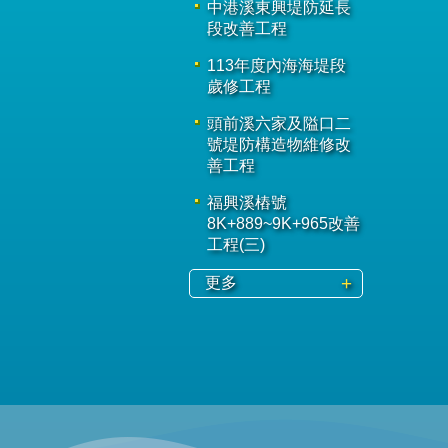
中港溪東興堤防延長
段改善工程
113年度內海海堤段
歲修工程
頭前溪六家及隘口二
號堤防構造物維修改
善工程
福興溪樁號
8K+889~9K+965改善
工程(三)
更多