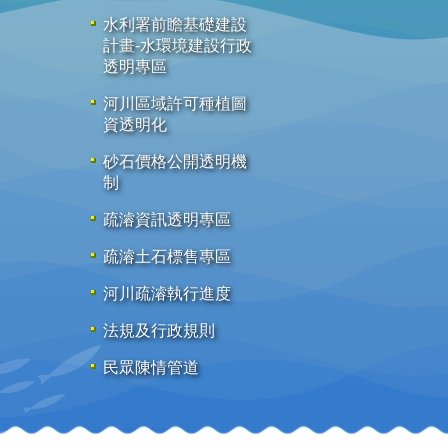
水利署前瞻基礎建設
計畫-水環境建設行政
透明專區
河川區域許可種植圖
資透明化
砂石價格公開透明機
制
疏濬資訊透明專區
疏濬土石標售專區
河川疏濬執行進度
法規及行政規則
民眾陳情管道