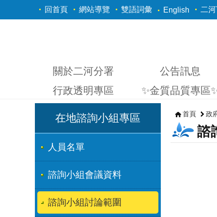
跳到主要內容區塊
回首頁
網站導覽
雙語詞彙
二河Y
English
關於二河分署
公告訊息
行政透明專區
✨金質品質專區
首頁
政
在地諮詢小組專區
諮
人員名單
諮詢小組會議資料
諮詢小組討論範圍