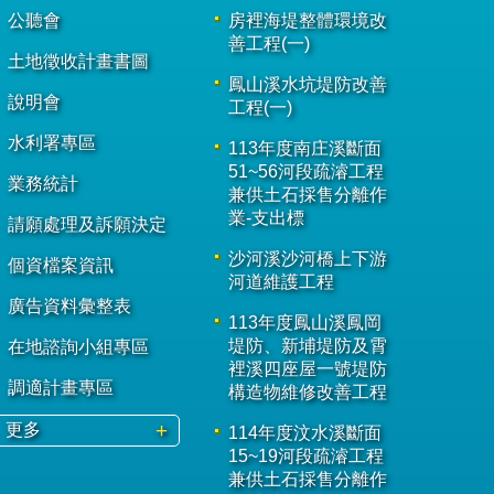
公聽會
房裡海堤整體環境改
善工程(一)
土地徵收計畫書圖
鳳山溪水坑堤防改善
說明會
工程(一)
水利署專區
113年度南庄溪斷面
51~56河段疏濬工程
業務統計
兼供土石採售分離作
業-支出標
請願處理及訴願決定
沙河溪沙河橋上下游
個資檔案資訊
河道維護工程
廣告資料彙整表
113年度鳳山溪鳳岡
堤防、新埔堤防及霄
在地諮詢小組專區
裡溪四座屋一號堤防
調適計畫專區
構造物維修改善工程
更多
114年度汶水溪斷面
15~19河段疏濬工程
兼供土石採售分離作