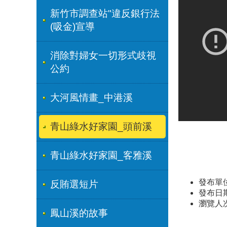
新竹市調查站"違反銀行法
(吸金)宣導
消除對婦女一切形式歧視
公約
大河風情畫_中港溪
青山綠水好家園_頭前溪
青山綠水好家園_客雅溪
發布單
反賄選短片
發布日期：
瀏覽人
鳳山溪的故事