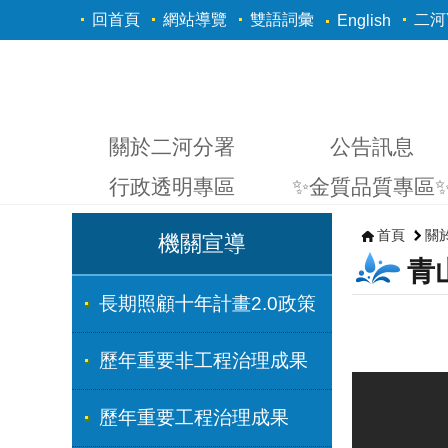
跳到主要內容區塊
回首頁
網站導覽
雙語詞彙
二河Y
English
關於二河分署
公告訊息
行政透明專區
✨金質品質專區
首頁
關
機關宣導
青
長期照顧十年計畫2.0政策
歷年重要非工程治理成果
歷年重要工程治理成果