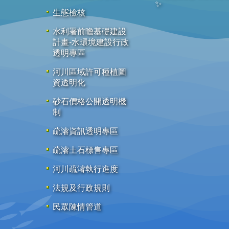
✨
生態檢核
水利署前瞻基礎建設
計畫-水環境建設行政
透明專區
河川區域許可種植圖
資透明化
砂石價格公開透明機
制
疏濬資訊透明專區
疏濬土石標售專區
河川疏濬執行進度
法規及行政規則
民眾陳情管道