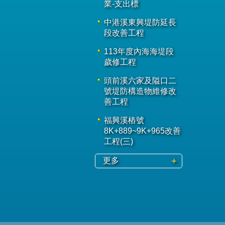
業-支出標
中港溪東興堤防延長
段改善工程
113年度內海海堤段
歲修工程
頭前溪六家及隘口二
號堤防構造物維修改
善工程
福興溪樁號
8K+889~9K+965改善
工程(三)
更多