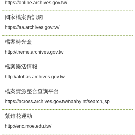
https://online.archives.gov.tw/
國家檔案資訊網
https://aa.archives.gov.tw/
檔案時光盒
http://theme.archives.gov.tw
檔案樂活情報
http://alohas.archives.gov.tw
檔案資源整合查詢平台
https://across.archives.gov.tw/naahyint/search.jsp
紫錐花運動
http://enc.moe.edu.tw/