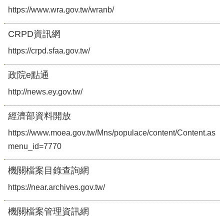
https://www.wra.gov.tw/wranb/
CRPD資訊網
https://crpd.sfaa.gov.tw/
政院e點通
http://news.ey.gov.tw/
經濟部資料開放
https://www.moea.gov.tw/Mns/populace/content/Content.asp
menu_id=7770
機關檔案目錄查詢網
https://near.archives.gov.tw/
機關檔案管理資訊網