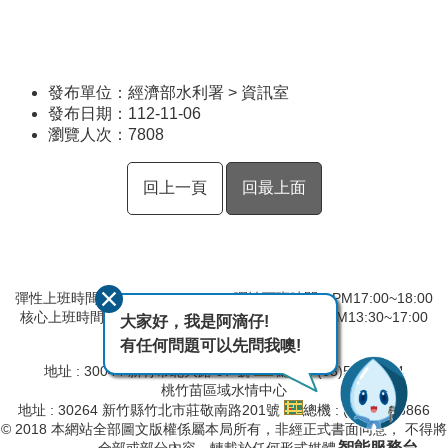
發布單位：經濟部水利署 > 資訊室
發布日期：112-11-06
瀏覽人次：
7808
回上一頁
回最上面
彈性上班時間：AM8:00~09:00 彈性下班時間：PM17:00~18:00
核心上班時間：星期一 ~ 星期五 AM09:00~12:30 PM13:30~17:00
大家好，我是阿滴仔!
有任何問題可以先問我噢!
第二河川分署
地址 : 30044 新竹市北大路 97 號
總機 : (03)532-2334
桃竹苗區域水情中心
地址 : 30264 新竹縣竹北市莊敬南路201號
總機 : (03)657-8866
© 2018 本網站全部圖文版權係屬本局所有，非經正式書面同意， 不得將
智能服務台
全部或部分內容，轉載於任何形式媒體。