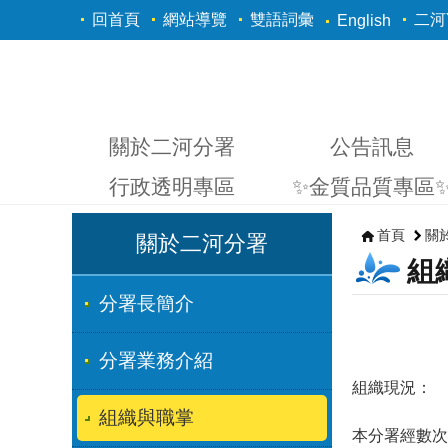
跳到主要內容區塊
回首頁
網站導覽
雙語詞彙
二河Y
English
關於二河分署
公告訊息
行政透明專區
✨金質品質專區
首頁
關
關於二河分署
組
分署長簡介
分署業務介紹
組織現況：
組織與職掌
本分署經數次