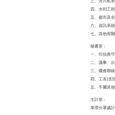
三、河川私有
四、水利工程
五、都市及非
六、資訊系統
七、其他有關
秘書室：
一、印信典守
二、議事、出
三、國會聯絡
四、工友(含
五、不屬其他
主計室：
掌理分署歲計