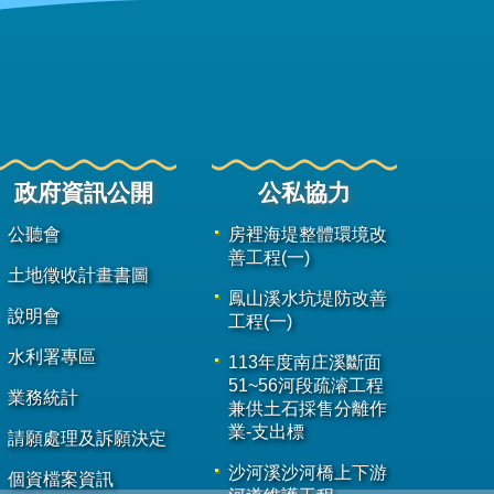
政府資訊公開
公私協力
公聽會
房裡海堤整體環境改
善工程(一)
土地徵收計畫書圖
鳳山溪水坑堤防改善
說明會
工程(一)
水利署專區
113年度南庄溪斷面
51~56河段疏濬工程
業務統計
兼供土石採售分離作
業-支出標
請願處理及訴願決定
沙河溪沙河橋上下游
個資檔案資訊