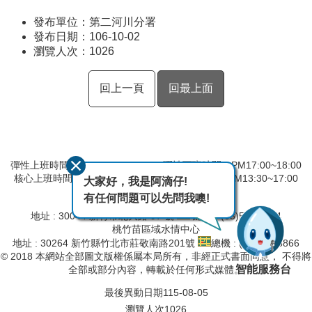
發布單位：第二河川分署
發布日期：106-10-02
瀏覽人次：
1026
回上一頁
回最上面
彈性上班時間：AM8:00~09:00 彈性下班時間：PM17:00~18:00
核心上班時間：星期一 ~ 星期五 AM09:00~12:30 PM13:30~17:00
大家好，我是阿滴仔!
有任何問題可以先問我噢!
第二河川分署
地址 : 30044 新竹市北大路 97 號
總機 : (03)532-2334
桃竹苗區域水情中心
地址 : 30264 新竹縣竹北市莊敬南路201號
總機 : (03)657-8866
© 2018 本網站全部圖文版權係屬本局所有，非經正式書面同意， 不得將
智能服務台
全部或部分內容，轉載於任何形式媒體。
最後異動日期
115-08-05
瀏覽人次
1026