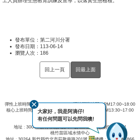
工人員辦理生態教育訓練及宣導，以落實生態檢核。
發布單位：第二河川分署
發布日期：113-06-14
瀏覽人次：
186
回上一頁
回最上面
彈性上班時間：AM8:00~09:00 彈性下班時間：PM17:00~18:00
核心上班時間：星期一 ~ 星期五 AM09:00~12:30 PM13:30~17:00
大家好，我是阿滴仔!
有任何問題可以先問我噢!
第二河川分署
地址 : 30044 新竹市北大路 97 號
總機 : (03)532-2334
桃竹苗區域水情中心
地址 : 30264 新竹縣竹北市莊敬南路201號
總機 : (03)657-8866