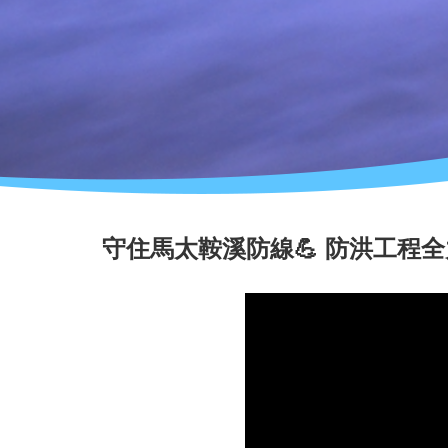
守住馬太鞍溪防線💪 防洪工程