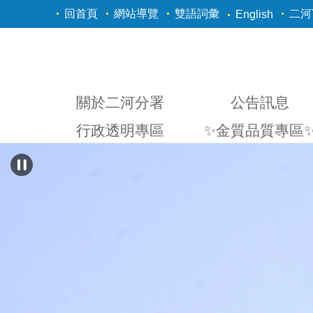
跳到主要內容區塊
回首頁
網站導覽
雙語詞彙
二河Y
English
關於二河分署
公告訊息
行政透明專區
✨金質品質專區