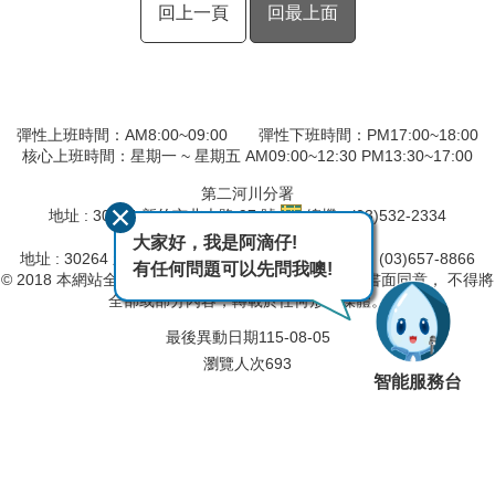
回上一頁
回最上面
彈性上班時間：AM8:00~09:00 彈性下班時間：PM17:00~18:00
核心上班時間：星期一 ~ 星期五 AM09:00~12:30 PM13:30~17:00
第二河川分署
地址 : 30044 新竹市北大路 97 號
總機 : (03)532-2334
桃竹苗區域水情中心
大家好，我是阿滴仔!
地址 : 30264 新竹縣竹北市莊敬南路201號
總機 : (03)657-8866
有任何問題可以先問我噢!
© 2018 本網站全部圖文版權係屬本局所有，非經正式書面同意， 不得將
全部或部分內容，轉載於任何形式媒體。
最後異動日期
115-08-05
瀏覽人次
693
智能服務台