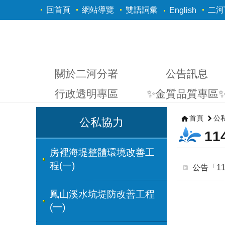
跳到主要內容區塊
回首頁
網站導覽
雙語詞彙
二河Y
English
關於二河分署
公告訊息
行政透明專區
✨金質品質專區
首頁
公
公私協力
1
房裡海堤整體環境改善工
程(一)
公告「1
鳳山溪水坑堤防改善工程
(一)