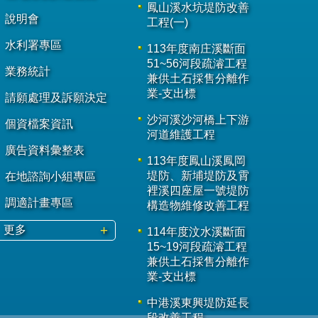
鳳山溪水坑堤防改善
說明會
工程(一)
水利署專區
113年度南庄溪斷面
51~56河段疏濬工程
業務統計
兼供土石採售分離作
業-支出標
請願處理及訴願決定
沙河溪沙河橋上下游
個資檔案資訊
河道維護工程
廣告資料彙整表
113年度鳳山溪鳳岡
堤防、新埔堤防及霄
在地諮詢小組專區
裡溪四座屋一號堤防
調適計畫專區
構造物維修改善工程
更多
114年度汶水溪斷面
15~19河段疏濬工程
兼供土石採售分離作
業-支出標
中港溪東興堤防延長
段改善工程