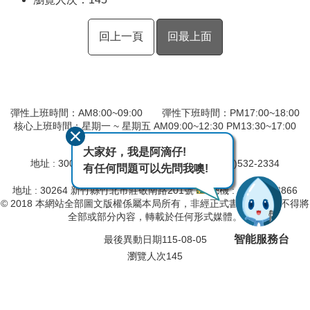
回上一頁
回最上面
彈性上班時間：AM8:00~09:00 彈性下班時間：PM17:00~18:00
核心上班時間：星期一 ~ 星期五 AM09:00~12:30 PM13:30~17:00
第二河川分署
大家好，我是阿滴仔!
地址 : 30044 新竹市北大路 97 號
總機 : (03)532-2334
有任何問題可以先問我噢!
桃竹苗區域水情中心
地址 : 30264 新竹縣竹北市莊敬南路201號
總機 : (03)657-8866
© 2018 本網站全部圖文版權係屬本局所有，非經正式書面同意， 不得將
全部或部分內容，轉載於任何形式媒體。
智能服務台
最後異動日期
115-08-05
瀏覽人次
145