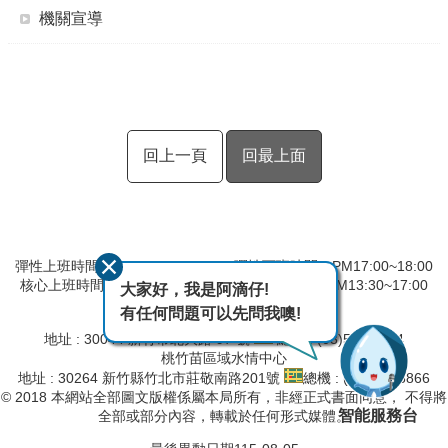
機關宣導
回上一頁
回最上面
彈性上班時間：AM8:00~09:00 彈性下班時間：PM17:00~18:00
核心上班時間：星期一 ~ 星期五 AM09:00~12:30 PM13:30~17:00
大家好，我是阿滴仔!
有任何問題可以先問我噢!
第二河川分署
地址 : 30044 新竹市北大路 97 號
總機 : (03)532-2334
桃竹苗區域水情中心
地址 : 30264 新竹縣竹北市莊敬南路201號
總機 : (03)657-8866
© 2018 本網站全部圖文版權係屬本局所有，非經正式書面同意， 不得將
智能服務台
全部或部分內容，轉載於任何形式媒體。