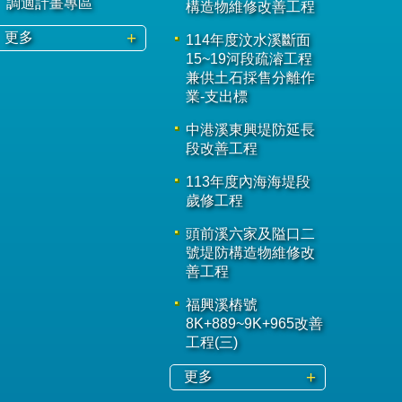
調適計畫專區
構造物維修改善工程
更多
114年度汶水溪斷面
15~19河段疏濬工程
兼供土石採售分離作
業-支出標
中港溪東興堤防延長
段改善工程
113年度內海海堤段
歲修工程
頭前溪六家及隘口二
號堤防構造物維修改
善工程
福興溪樁號
8K+889~9K+965改善
工程(三)
更多