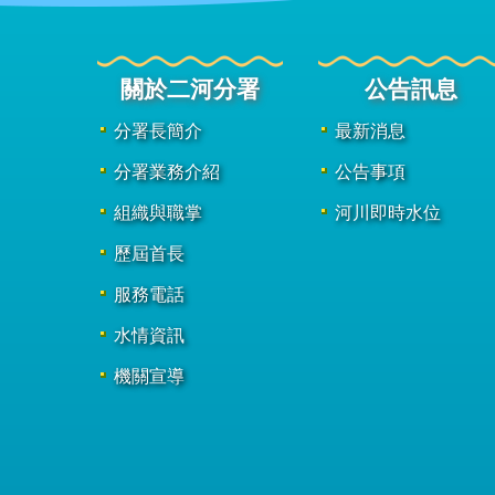
關於二河分署
公告訊息
分署長簡介
最新消息
分署業務介紹
公告事項
組織與職掌
河川即時水位
歷屆首長
服務電話
水情資訊
機關宣導