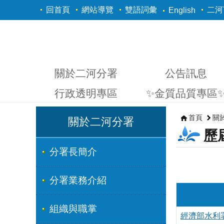
跳到主要內容區塊
回首頁
網站導覽
雙語詞彙
二河Y
English
關於二河分署
公告訊息
行政透明專區
✨金質品質專區
首頁
關
關於二河分署
歷
分署長簡介
分署業務介紹
組織與職掌
經濟部水利