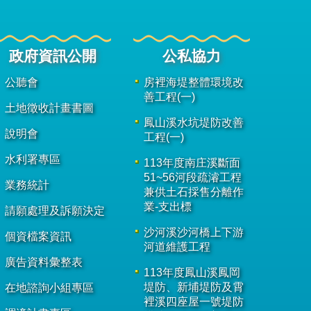
政府資訊公開
公私協力
公聽會
房裡海堤整體環境改
善工程(一)
土地徵收計畫書圖
鳳山溪水坑堤防改善
說明會
工程(一)
水利署專區
113年度南庄溪斷面
51~56河段疏濬工程
業務統計
兼供土石採售分離作
業-支出標
請願處理及訴願決定
沙河溪沙河橋上下游
個資檔案資訊
河道維護工程
廣告資料彙整表
113年度鳳山溪鳳岡
堤防、新埔堤防及霄
在地諮詢小組專區
裡溪四座屋一號堤防