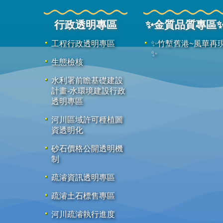
行政透明專區
✨金質品質專區
工程行政透明專區
✨竹塹舊港~風華再
✨
生態檢核
水利署前瞻基礎建設
計畫-水環境建設行政
透明專區
河川區域許可種植圖
資透明化
砂石價格公開透明機
制
疏濬資訊透明專區
疏濬土石標售專區
河川疏濬執行進度