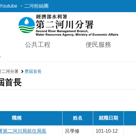
outube
二河粉絲團
公共工程
便民服務
✨
於二河分署
歷屆首長
屆首長
職稱
姓名
就職日期
署第二河川局前任局長
呂學修
101-10-12