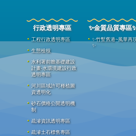
行政透明專區
✨金質品質專區
工程行政透明專區
✨竹塹舊港~風華再
✨
生態檢核
水利署前瞻基礎建設
計畫-水環境建設行政
透明專區
河川區域許可種植圖
資透明化
砂石價格公開透明機
制
疏濬資訊透明專區
疏濬土石標售專區