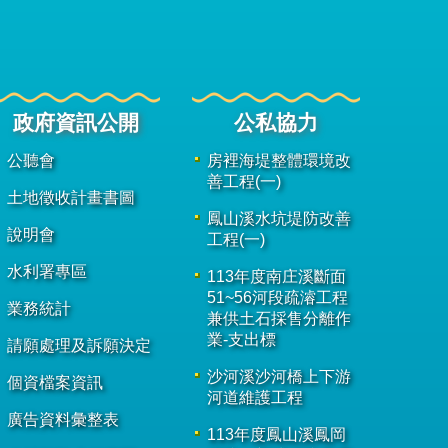
政府資訊公開
公私協力
公聽會
房裡海堤整體環境改
善工程(一)
土地徵收計畫書圖
鳳山溪水坑堤防改善
說明會
工程(一)
水利署專區
113年度南庄溪斷面
51~56河段疏濬工程
業務統計
兼供土石採售分離作
業-支出標
請願處理及訴願決定
沙河溪沙河橋上下游
個資檔案資訊
河道維護工程
廣告資料彙整表
113年度鳳山溪鳳岡