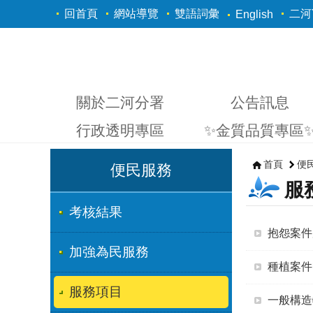
跳到主要內容區塊
回首頁
網站導覽
雙語詞彙
二河Y
English
關於二河分署
公告訊息
行政透明專區
✨金質品質專區
首頁
便
便民服務
服
考核結果
抱怨案件
加強為民服務
種植案件
服務項目
一般構造