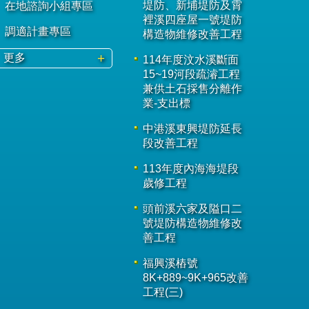
堤防、新埔堤防及霄
在地諮詢小組專區
裡溪四座屋一號堤防
調適計畫專區
構造物維修改善工程
更多
114年度汶水溪斷面
15~19河段疏濬工程
兼供土石採售分離作
業-支出標
中港溪東興堤防延長
段改善工程
113年度內海海堤段
歲修工程
頭前溪六家及隘口二
號堤防構造物維修改
善工程
福興溪樁號
8K+889~9K+965改善
工程(三)