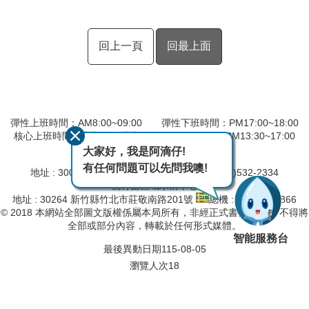
回上一頁
回最上面
彈性上班時間：AM8:00~09:00 彈性下班時間：PM17:00~18:00
核心上班時間：星期一 ~ 星期五 AM09:00~12:30 PM13:30~17:00
大家好，我是阿滴仔!
第二河川分署
有任何問題可以先問我噢!
地址 : 30044 新竹市北大路 97 號
總機 : (03)532-2334
桃竹苗區域水情中心
地址 : 30264 新竹縣竹北市莊敬南路201號
總機 : (03)657-8866
© 2018 本網站全部圖文版權係屬本局所有，非經正式書面同意， 不得將
全部或部分內容，轉載於任何形式媒體。
智能服務台
最後異動日期
115-08-05
瀏覽人次
18