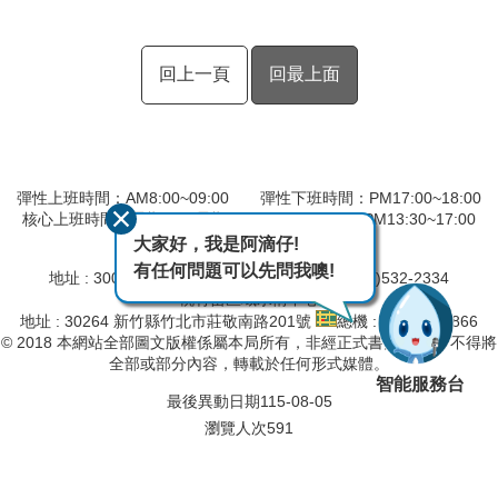
回上一頁
回最上面
彈性上班時間：AM8:00~09:00 彈性下班時間：PM17:00~18:00
核心上班時間：星期一 ~ 星期五 AM09:00~12:30 PM13:30~17:00
大家好，我是阿滴仔!
第二河川分署
有任何問題可以先問我噢!
地址 : 30044 新竹市北大路 97 號
總機 : (03)532-2334
桃竹苗區域水情中心
地址 : 30264 新竹縣竹北市莊敬南路201號
總機 : (03)657-8866
© 2018 本網站全部圖文版權係屬本局所有，非經正式書面同意， 不得將
全部或部分內容，轉載於任何形式媒體。
智能服務台
最後異動日期
115-08-05
瀏覽人次
591