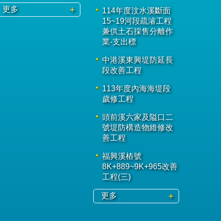
更多
114年度汶水溪斷面
15~19河段疏濬工程
兼供土石採售分離作
業-支出標
中港溪東興堤防延長
段改善工程
113年度內海海堤段
歲修工程
頭前溪六家及隘口二
號堤防構造物維修改
善工程
福興溪樁號
8K+889~9K+965改善
工程(三)
更多