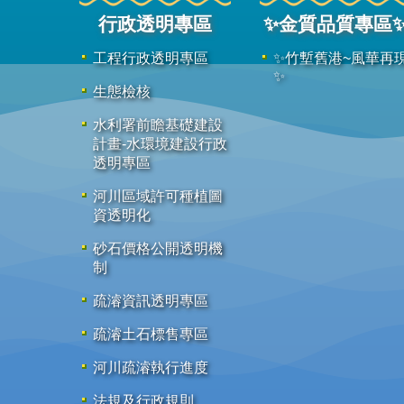
行政透明專區
✨金質品質專區
工程行政透明專區
✨竹塹舊港~風華再
✨
生態檢核
水利署前瞻基礎建設
計畫-水環境建設行政
透明專區
河川區域許可種植圖
資透明化
砂石價格公開透明機
制
疏濬資訊透明專區
疏濬土石標售專區
河川疏濬執行進度
法規及行政規則