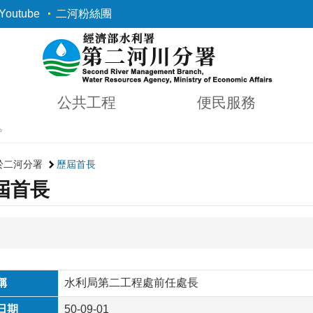
outube
二河粉絲團
公共工程
便民服務
✨
於二河分署
歷屆首長
屆首長
稱
水利局第二工程處前任處長
日期
50-09-01