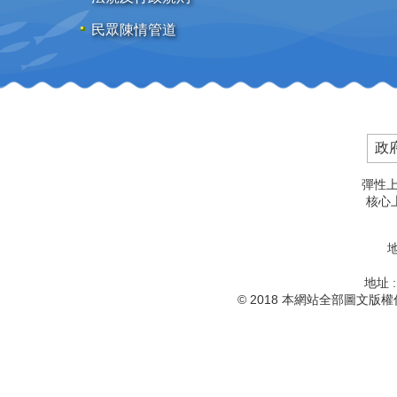
民眾陳情管道
政
彈性上
核心上
地
地址 
© 2018 本網站全部圖