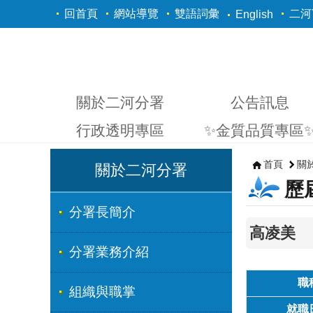
跳到主要內容區塊
回首頁
網站導覽
雙語詞彙
二河Y
English
關於二河分署
公告訊息
行政透明專區
✨金質品質專區
首頁
關
關於二河分署
歷
分署長簡介
高凌美
分署業務介紹
職
組織與職掌
就職