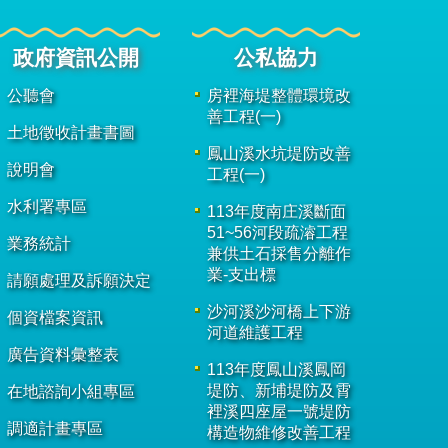
政府資訊公開
公私協力
公聽會
房裡海堤整體環境改
善工程(一)
土地徵收計畫書圖
鳳山溪水坑堤防改善
說明會
工程(一)
水利署專區
113年度南庄溪斷面
51~56河段疏濬工程
業務統計
兼供土石採售分離作
業-支出標
請願處理及訴願決定
沙河溪沙河橋上下游
個資檔案資訊
河道維護工程
廣告資料彙整表
113年度鳳山溪鳳岡
堤防、新埔堤防及霄
在地諮詢小組專區
裡溪四座屋一號堤防
調適計畫專區
構造物維修改善工程