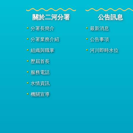
關於二河分署
公告訊息
分署長簡介
最新消息
分署業務介紹
公告事項
組織與職掌
河川即時水位
歷屆首長
服務電話
水情資訊
機關宣導