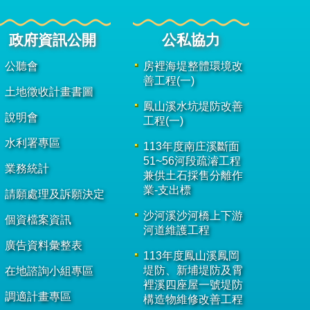
政府資訊公開
公私協力
公聽會
房裡海堤整體環境改
善工程(一)
土地徵收計畫書圖
鳳山溪水坑堤防改善
說明會
工程(一)
水利署專區
113年度南庄溪斷面
51~56河段疏濬工程
業務統計
兼供土石採售分離作
業-支出標
請願處理及訴願決定
沙河溪沙河橋上下游
個資檔案資訊
河道維護工程
廣告資料彙整表
113年度鳳山溪鳳岡
堤防、新埔堤防及霄
在地諮詢小組專區
裡溪四座屋一號堤防
調適計畫專區
構造物維修改善工程