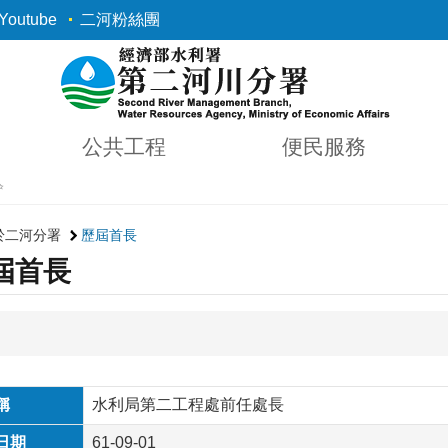
outube
二河粉絲團
公共工程
便民服務
✨
於二河分署
歷屆首長
屆首長
稱
水利局第二工程處前任處長
日期
61-09-01