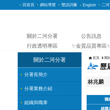
跳到主要內容區塊
回首頁
網站導覽
雙語詞彙
二河Y
English
關於二河分署
公告訊息
行政透明專區
✨金質品質專區
首頁
關
關於二河分署
歷
分署長簡介
林兆麟
分署業務介紹
職
組織與職掌
就職