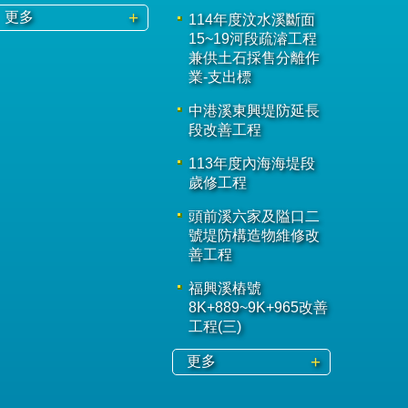
更多
114年度汶水溪斷面
15~19河段疏濬工程
兼供土石採售分離作
業-支出標
中港溪東興堤防延長
段改善工程
113年度內海海堤段
歲修工程
頭前溪六家及隘口二
號堤防構造物維修改
善工程
福興溪樁號
8K+889~9K+965改善
工程(三)
更多