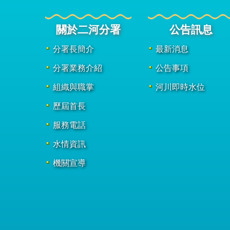
關於二河分署
公告訊息
分署長簡介
最新消息
分署業務介紹
公告事項
組織與職掌
河川即時水位
歷屆首長
服務電話
水情資訊
機關宣導