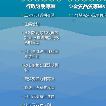
行政透明專區
✨金質品質專區
工程行政透明專區
✨竹塹舊港~風華再
✨
生態檢核
水利署前瞻基礎建設
計畫-水環境建設行政
透明專區
河川區域許可種植圖
資透明化
砂石價格公開透明機
制
疏濬資訊透明專區
疏濬土石標售專區
河川疏濬執行進度
法規及行政規則