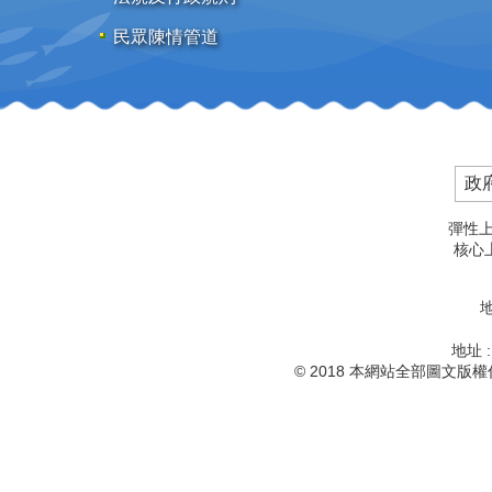
民眾陳情管道
政
彈性上
核心上
地
地址 
© 2018 本網站全部圖