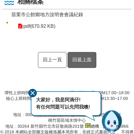
相關檔案
苗栗市公館鄉地方說明會會議紀錄
pdf(670.92 KB)
回上一頁
回最上面
彈性上班時間：AM8:00~09:00 彈性下班時間：PM17:00~18:00
核心上班時間：星期一 ~ 星期五 AM09:00~12:30 PM13:30~17:00
大家好，我是阿滴仔!
有任何問題可以先問我噢!
第二河川分署
地址 : 30044 新竹市北大路 97 號
總機 : (03)532-2334
桃竹苗區域水情中心
地址 : 30264 新竹縣竹北市莊敬南路201號
總機 : (03)657-8866
© 2018 本網站全部圖文版權係屬本局所有，非經正式書面同意， 不得將