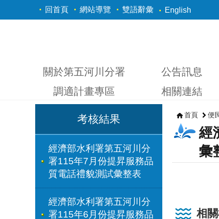
跳到主要內容區塊
回首頁
網站導覽
雙語辭彙
English
關於第五河川分署
公告訊息
調適計畫專區
相關連結
首頁
便
考核結果
經
經濟部水利署第五河川分
彙
署115年7月份提昇服務品
質電話禮貌測試彙整表
經濟部水利署第五河川分
相關
署115年6月份提昇服務品