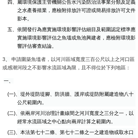
四、屬環境保護主管機關公告水污染防治法事業分類及定義
之水產養殖業，應檢附排放許可證或簡易排放許可文件
影本。
五、依開發行為應實施環境影響評估細目及範圍認定標準應
實施環境影響評估之魚塭或魚池興建者，應檢附環境影
響評估審查結論。
3
、
申請圍築魚塭者，以河川區域寬度三百公尺以上之河口區
或感潮河段之不影響水流區域為限，且不得位於下列地區：
一、
(一)、堤外堤防堤腳、防洪牆、護岸或堤防附屬建造物八十
公尺範圍內。
(二)、依兩岸河川治理計畫線間之河川寬度之三分之一，以
經常水流區域之中心點向兩岸計算之範圍內。
(三)、本法第七十二條、第七十二條之一之建造物或取水口