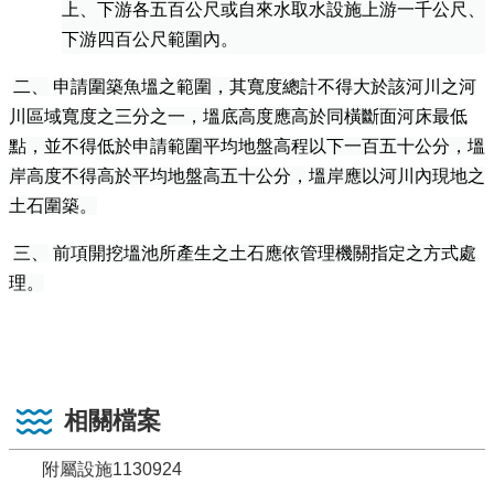
上、下游各五百公尺或自來水取水設施上游一千公尺、
下游四百公尺範圍內。
二、
申請圍築魚塭之範圍，其寬度總計不得大於該河川之河
川區域寬度之三分之一，塭底高度應高於同橫斷面河床最低
點，並不得低於申請範圍平均地盤高程以下一百五十公分，塭
岸高度不得高於平均地盤高五十公分，塭岸應以河川內現地之
土石圍築。
三、
前項開挖塭池所產生之土石應依管理機關指定之方式處
理。
相關檔案
附屬設施1130924