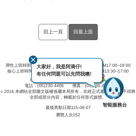
回上一頁
回最上面
彈性上班時間：AM08:00~09:00 彈性下班時間：PM17:00~18:00
大家好，我是阿滴仔!
核心上班時間：星期一 ~ 星期五 AM9:00~12:30 PM13:30~17:00
有任何問題可以先問我噢!
地址：600039嘉義市 親水路 123 號
電話：(05)230-4406 傳真：(05)230-4421
c 2016 本網站全部圖文版權係屬本局所有，非經正式書面同意， 不得將
全部或部分內容，轉載於任何形式媒體。
智能服務台
最後異動日期
115-08-07
瀏覽人次
152