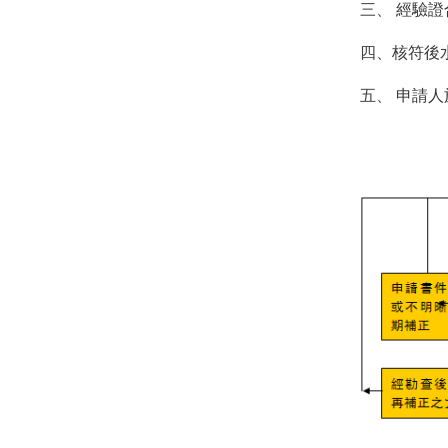
三、
經驗證
四、
核符後
五、
申請人