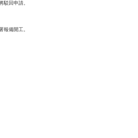
將駁回申請。
署報備開工。