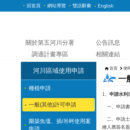
跳到主要內容區塊
回首頁
網站導覽
雙語辭彙
English
關於第五河川分署
公告訊息
調適計畫專區
相關連結
首頁
便
河川區域使用申請
一
種植申請
1、
申請水利
一般(其他)許可申請
一、申請書
二、申請土
圍築魚塭、插/吊蚵使用案
繪人應簽名蓋
申請