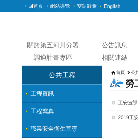
跳到主要內容區塊
回首頁
網站導覽
雙語辭彙
English
關於第五河川分署
公告訊息
調適計畫專區
相關連結
首頁
公
公共工程
勞
工程資訊
工安宣導
工程寫真
2019工
職業安全衛生宣導