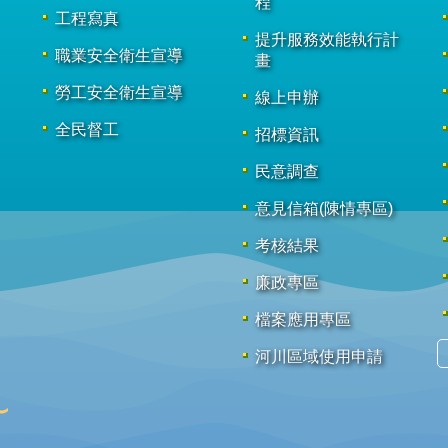
程
工程寫真
提升服務效能執行計
職業安全衛生宣導
畫
勞工安全衛生宣導
線上申辦
全民督工
招標資訊
民意調查
意見信箱(陳情專區)
考核結果
廉政專區
檔案應用專區
河川區域使用申請