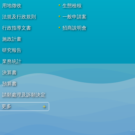
用地徵收
生態檢核
法規及行政規則
一般申請案
行政指導文書
招商說明會
施政計畫
研究報告
業務統計
決算書
預算書
請願處理及訴願決定
更多