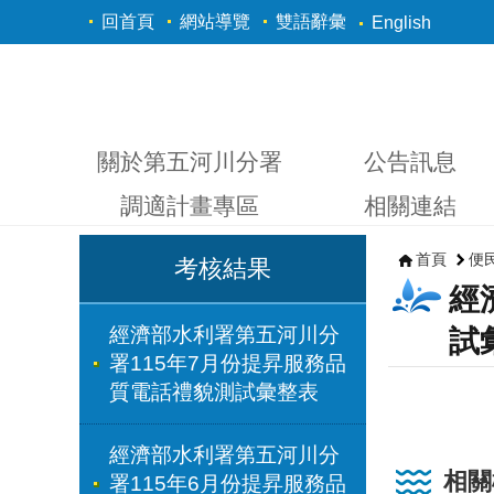
跳到主要內容區塊
回首頁
網站導覽
雙語辭彙
English
關於第五河川分署
公告訊息
調適計畫專區
相關連結
首頁
便
考核結果
經
經濟部水利署第五河川分
試
署115年7月份提昇服務品
質電話禮貌測試彙整表
經濟部水利署第五河川分
相關
署115年6月份提昇服務品