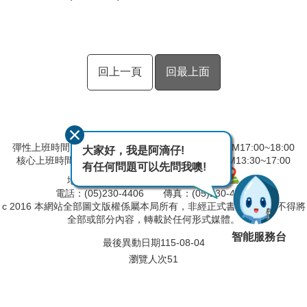
回上一頁
回最上面
彈性上班時間：AM08:00~09:00 彈性下班時間：PM17:00~18:00
大家好，我是阿滴仔!
核心上班時間：星期一 ~ 星期五 AM9:00~12:30 PM13:30~17:00
有任何問題可以先問我噢!
地址：600039嘉義市 親水路 123 號
電話：(05)230-4406 傳真：(05)230-4421
c 2016 本網站全部圖文版權係屬本局所有，非經正式書面同意， 不得將
全部或部分內容，轉載於任何形式媒體。
智能服務台
最後異動日期
115-08-04
瀏覽人次
51