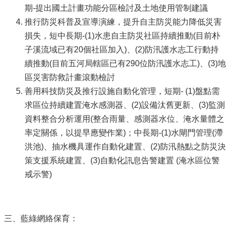
期-提出國土計畫功能分區檢討及土地使用管制建議
推行防災科普及宣導演練，提升自主防災能力降低災害
損失，短中長期-(1)水患自主防災社區持續推動(目前朴
子溪流域已有20個社區加入)、(2)防汛護水志工行動持
續推動(目前五河局轄區已有290位防汛護水志工)、(3)地
區災害防救計畫滾動檢討
善用科技防災及推行設施自動化管理，短期- (1)盤點需
求區位持續建置淹水感測器、(2)設備汰舊更新、(3)監測
資料整合分析運用(整合雨量、感測器水位、淹水量體之
率定關係，以提早應變作業)；中長期-(1)水閘門管理(滯
洪池)、抽水機具運作自動化建置、(2)防汛熱點之防災決
策支援系統建置、(3)自動化訊息告警建置 (淹水區位警
戒示警)
三、藍綠網絡保育：