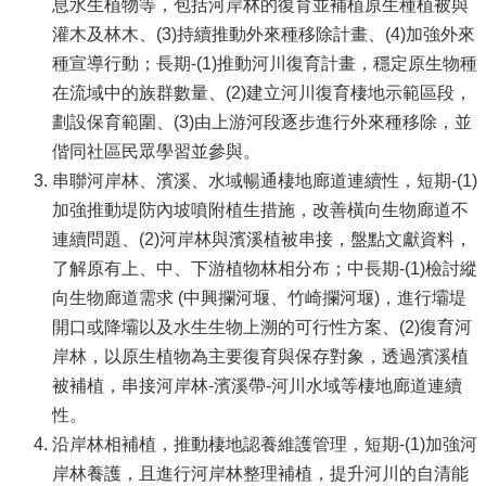
息水生植物等，包括河岸林的復育並補植原生種植被與
灌木及林木、(3)持續推動外來種移除計畫、(4)加強外來
種宣導行動；長期-(1)推動河川復育計畫，穩定原生物種
在流域中的族群數量、(2)建立河川復育棲地示範區段，
劃設保育範圍、(3)由上游河段逐步進行外來種移除，並
偕同社區民眾學習並參與。
串聯河岸林、濱溪、水域暢通棲地廊道連續性，短期-(1)
加強推動堤防內坡噴附植生措施，改善橫向生物廊道不
連續問題、(2)河岸林與濱溪植被串接，盤點文獻資料，
了解原有上、中、下游植物林相分布；中長期-(1)檢討縱
向生物廊道需求 (中興攔河堰、竹崎攔河堰)，進行壩堤
開口或降壩以及水生生物上溯的可行性方案、(2)復育河
岸林，以原生植物為主要復育與保存對象，透過濱溪植
被補植，串接河岸林-濱溪帶-河川水域等棲地廊道連續
性。
沿岸林相補植，推動棲地認養維護管理，短期-(1)加強河
岸林養護，且進行河岸林整理補植，提升河川的自清能