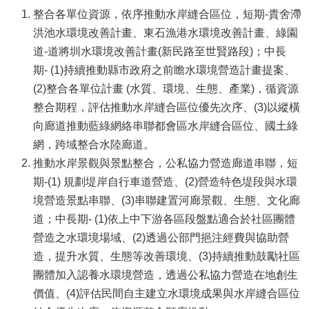
整合各單位資源，依序推動水岸縫合區位，短期-貴舍滯
洪池水環境改善計畫、東石漁港水環境改善計畫、綠園
道-道將圳水環境改善計畫(新民路至世賢路段)；中長
期- (1)持續推動縣市政府之前瞻水環境營造計畫提案、
(2)整合各單位計畫 (水質、環境、生態、產業)，循資源
整合期程，評估推動水岸縫合區位優先次序、(3)以縱橫
向廊道推動藍綠網絡串聯都會區水岸縫合區位、國土綠
網，跨域整合水陸廊道。
推動水岸景觀與景點整合，公私協力營造廊道串聯，短
期-(1) 規劃堤岸自行車道營造、(2)營造特色堤段與水環
境營造景點串聯、(3)串聯建置河廊景觀、生態、文化廊
道；中長期- (1)依上中下游各區段盤點適合於社區團體
營造之水環境場域、(2)透過公部門挹注經費與協助營
造，提升水質、生態等改善環境、(3)持續推動鼓勵社區
團體加入認養水環境營造，透過公私協力營造在地創生
價值、(4)評估民間自主建立水環境成果與水岸縫合區位