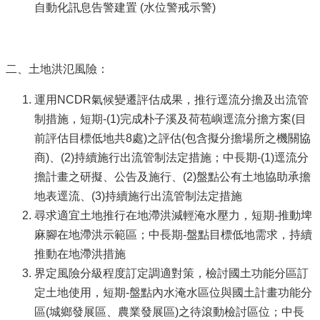
自動化訊息告警建置 (水位警戒示警)
二、土地洪氾風險：
運用NCDR氣候變遷評估成果，推行逕流分擔及出流管
制措施，短期-(1)完成朴子溪及荷苞嶼逕流分擔方案(目
前評估目標低地共8處)之評估(包含擬分擔場所之機關協
商)、(2)持續施行出流管制法定措施；中長期-(1)逕流分
擔計畫之研擬、公告及施行、(2)盤點公有土地協助承擔
地表逕流、(3)持續施行出流管制法定措施
尋求適宜土地推行在地滯洪減輕淹水壓力，短期-推動埤
麻腳在地滯洪示範區；中長期-盤點目標低地需求，持續
推動在地滯洪措施
界定風險分級程度訂定調適對策，檢討國土功能分區訂
定土地使用，短期-盤點內水淹水區位與國土計畫功能分
區(城鄉發展區、農業發展區)之待滾動檢討區位；中長