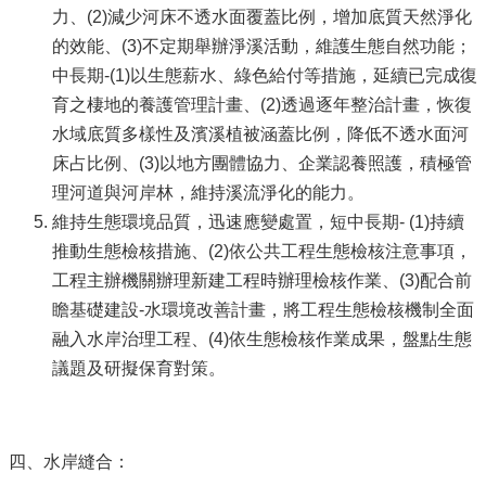
力、(2)減少河床不透水面覆蓋比例，增加底質天然淨化
的效能、(3)不定期舉辦淨溪活動，維護生態自然功能；
中長期-(1)以生態薪水、綠色給付等措施，延續已完成復
育之棲地的養護管理計畫、(2)透過逐年整治計畫，恢復
水域底質多樣性及濱溪植被涵蓋比例，降低不透水面河
床占比例、(3)以地方團體協力、企業認養照護，積極管
理河道與河岸林，維持溪流淨化的能力。
維持生態環境品質，迅速應變處置，短中長期- (1)持續
推動生態檢核措施、(2)依公共工程生態檢核注意事項，
工程主辦機關辦理新建工程時辦理檢核作業、(3)配合前
瞻基礎建設-水環境改善計畫，將工程生態檢核機制全面
融入水岸治理工程、(4)依生態檢核作業成果，盤點生態
議題及研擬保育對策。
四、水岸縫合：