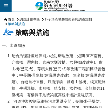
跳到主要內容區塊
首頁
調適計畫專區
朴子溪流域整體改善與調適規劃
策略與措施
策略與措施
一、水道風險：
配合治理計畫通洪能力檢討辦理改建，短期-東石南橋、
介壽橋、灣內橋、嘉南大圳渡槽、六興橋(改建中)、盧
山橋(已完成)、蒜頭大橋(已完成)等改建工程招標或發包
中；中長期-景象橋(建議優先改建)、無名橋(建議優先改
建)、台糖自行車橋、月眉潭橋、國道 1 號橋、縱貫鐵路
橋、牛稠溪橋、永順橋、鎮安橋、松竹橋、金龍橋共11
座橋梁，有橋長不足或梁底高程未達計畫堤頂高。
河道沖淤控制及維持河道通洪空間，短期-朴子堤防、
更寮堤防、海埔堤防沖刷改善 (彎曲河段，基腳沖刷問