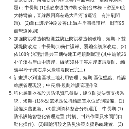
題)；中長期-(1)溪底寮堤防沖刷改善(台林橋下游至90度
大轉彎前，直線段因高差過大且河道逼近，有沖刷問
題)、(2)義仁護岸沖刷改善(上游左岸灣橋護岸、斷面95
處彎道沖刷)
加強防洪構造物監測並防止防洪構造物破壞，短期-下雙
溪堤防改建；中長期(1)義仁護岸、覆鐤金護岸改建、(2)
依108年治理計畫共三期待建工程規劃辦理 (其中編號26
朴子溪右岸山中護岸、編號39朴子溪左岸盧厝堤防、編
號44朴子溪右岸火炭埔堤防已完工)
計畫洪水到達區域土地利用管理，短期-區位盤點、確認
維護管理現況；中長期-規劃維護管理作業
強化感測器布設與防汛資訊盤點，建立防災決策支援系
統，短期- (1)盤點需求區位持續建置水位監測設備、(2)
設備汰舊更新、(3)監測資料整合分析運用；中長期-(1)
防汛設施智慧化管理建置 (封橋、封路作業及水閘門自
動化操作)、(2)風險河段之防災決策支援系統建置、(3)