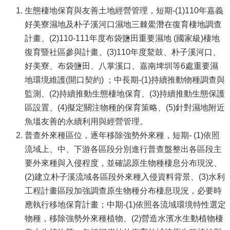
生態棲地保育與友善土地經營管理，短期-(1)110年嘉義
好美寮濕地及朴子溪河口濕地三棘鱟潛在復育棲地調查
計畫、(2)110-111年度布袋鹽田重要濕地 (國家級)棲地
復育暨社區參與計畫、(3)110年度鰲鼓、朴子溪河口、
好美寮、布袋鹽田、八掌溪口、嘉南埤圳等6處重要濕
地環境維護(開口契約) ；中長期-(1)持續推動物種調查與
監測、(2)持續推動生態棲地保育、(3)持續推動生態保護
區設置、(4)擬定關注物種的保育策略、(5)針對濕地附近
魚塭友善的永續利用與經營管理。
普查外來種區位，逐年移除強勢外來種，短期- (1)依照
流域上、中、下游各區段分別進行普查盤整出各區段主
要外來種與入侵程度，並確認原生物種棲息分布現況、
(2)建立朴子溪流域各區段外來種入侵資料背景、(3)水利
工程計畫區段加強調查原生物種分布棲息現況，必要時
應執行移地保育計畫；中期-(1)依照各流域環境特性選定
物種，移除強勢外來種植物、(2)營造水濱水生動植物棲