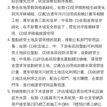
結合優先次序，依資源整合順序推動。
整合在地景觀與植栽綠化，短期-(1)堤岸噴附植生綠美化
與河岸林補植、(2)配合逐年河川治理或前瞻計畫等相關
工程，逐年改善三面光堤岸；中長期- (1)全面改善堤岸
綠化，在不影響水域安全前提下，營造河岸複層林環
境、(2)堤岸植栽維護管理
盤點經管土地及需求標的規劃，推動公私部門管理認
養，短期- (1)依流域上、中、下游各區段盤點可利用經
管土地區位盤點、(2)依各區段防洪需求，規劃經管土
地；中長期- (1)評估各區段優先重點關注物種、環境營
造需求等規劃經管土地、(2)配合治理或前瞻水環境營造
計畫，逐年研擬河川經管土地活化利用計畫、(3)依經管
土地活化利用之目的，配合公部門、地方團體、企業部
門等，進行維護管理與認養照護。
持續推動污水下水道接管，評估場域設置自然淨化設施
提升水質，短期- (1)嘉義市污水系統第一期-分支管網及
用戶接管第2至5標工程施工中(第6、7標預計將上網公