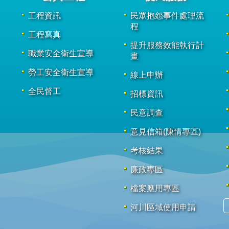
工程資訊
民眾抱怨事件處理流
程
工程寫真
提升服務效能執行計
職業安全衛生宣導
畫
勞工安全衛生宣導
線上申辦
全民督工
招標資訊
民意調查
意見信箱(陳情專區)
考核結果
廉政專區
檔案應用專區
河川區域使用申請