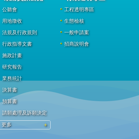
公聽會
工程透明專區
用地徵收
生態檢核
法規及行政規則
一般申請案
行政指導文書
招商說明會
施政計畫
研究報告
業務統計
決算書
預算書
請願處理及訴願決定
更多