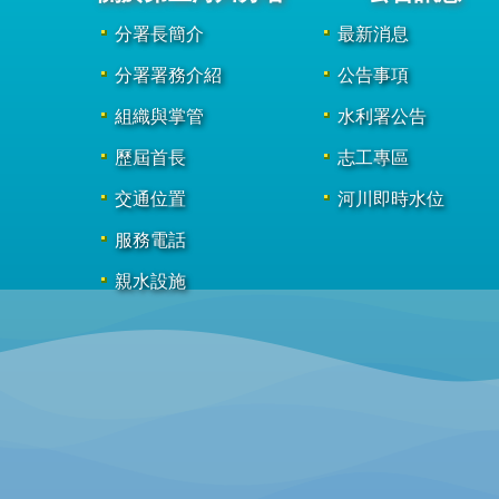
分署長簡介
最新消息
分署署務介紹
公告事項
組織與掌管
水利署公告
歷屆首長
志工專區
交通位置
河川即時水位
服務電話
親水設施