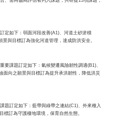
合、需再協商評估者列入課題，共研提13項課題，
定如下：弱面河段改善(A1)、河道土砂淤積
面向之願景與目標訂為強化河道管理，達成防洪安全。
要課題訂定如下：氣候變遷風險韌性調適(B1)、
氾風險面向之願景與目標訂為提升承洪韌性，降低洪災
題訂定如下：藍帶與綠帶之連結(C1)、外來種入
景與目標訂為守護棲地環境，保育自然生態。