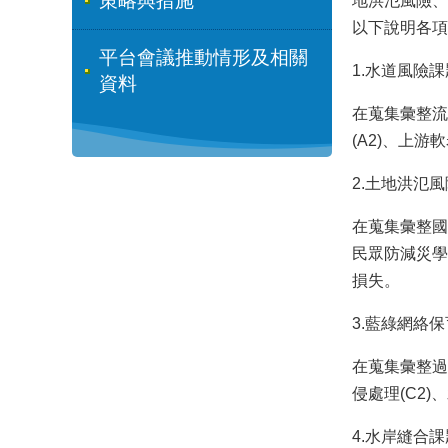
策略與措施
地洪氾風險、
以下說明各項
平台會議推動情形及相關
1.水道風險課
資料
在蒐集彙整流
(A2)、上
2.土地洪氾
在蒐集彙整國
民眾防減災學
損失。
3.藍綠網絡
在蒐集彙整過
侵處理(C2
4.水岸縫合