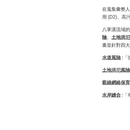
在蒐集彙整人
用 (D2)
八掌溪流域的
險
、
土地洪氾
畫並針對四大
水道風險
:「
土地洪氾風險
藍綠網絡保育
水岸縫合
:「