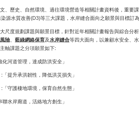
文、歷史、自然環境、過往環境營造等相關計畫資料後，重要課題
、高污染源水質改善(D3)等三大課題，水岸縫合面向之願景與目標
大尺度規劃課題與願景目標，針對近年相關計畫報告與綜合分析
風險
、
藍綠網絡保育
及
水岸縫合
等四大面向，以兼顧水安全、水
主軸課題
之分項願景
如下:
強化河道管理，達成防洪安全」
:「提升承洪韌性，降低洪災損失」
:「守護棲地環境，保育自然生態」
串聯水岸廊道，活絡地方創生」