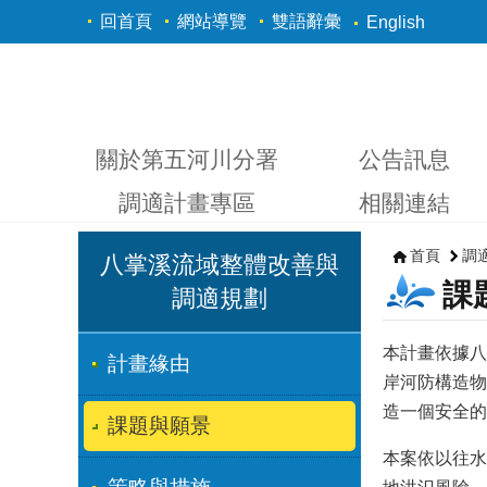
跳到主要內容區塊
回首頁
網站導覽
雙語辭彙
English
關於第五河川分署
公告訊息
調適計畫專區
相關連結
首頁
調
八掌溪流域整體改善與
課
調適規劃
本計畫依據八
計畫緣由
岸河防構造物
造一個安全的
課題與願景
本案依以往水