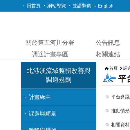
跳到主要內容區塊
回首頁
網站導覽
雙語辭彙
English
關於第五河川分署
公告訊息
調適計畫專區
相關連結
首頁
調
北港溪流域整體改善與
平
調適規劃
計畫緣由
平台會議
推動情形
課題與願景
相關資料