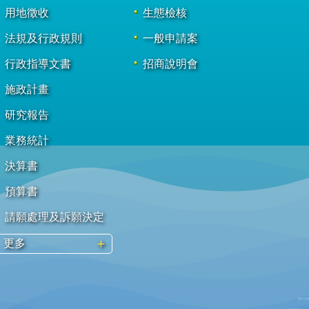
用地徵收
生態檢核
法規及行政規則
一般申請案
行政指導文書
招商說明會
施政計畫
研究報告
業務統計
決算書
預算書
請願處理及訴願決定
更多