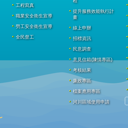
程
工程寫真
提升服務效能執行計
職業安全衛生宣導
畫
勞工安全衛生宣導
線上申辦
全民督工
招標資訊
民意調查
意見信箱(陳情專區)
考核結果
廉政專區
檔案應用專區
河川區域使用申請