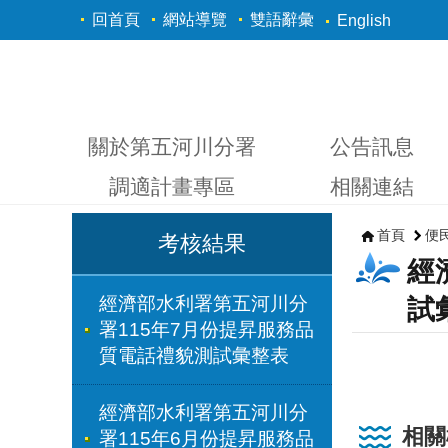
跳到主要內容區塊
回首頁
網站導覽
雙語辭彙
English
關於第五河川分署
公告訊息
調適計畫專區
相關連結
首頁
便
考核結果
經
經濟部水利署第五河川分
試
署115年7月份提昇服務品
質電話禮貌測試彙整表
經濟部水利署第五河川分
相關
署115年6月份提昇服務品