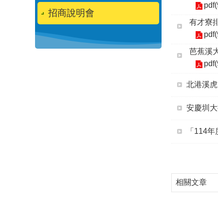
pdf
招商說明會
有才寮排
pdf
芭蕉溪大
pdf
北港溪虎
安慶圳大
「114
相關文章