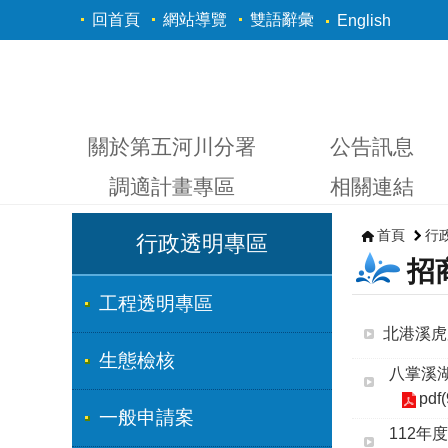
跳到主要內容區塊
回首頁
網站導覽
雙語辭彙
English
關於第五河川分署
公告訊息
調適計畫專區
相關連結
首頁
行
行政透明專區
招
工程透明專區
北港溪虎
生態檢核
八掌溪
pdf
一般申請案
112