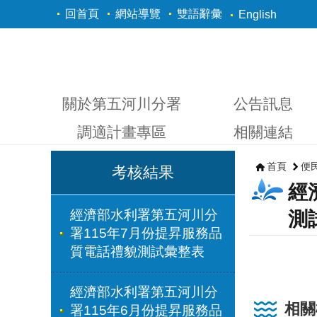
跳到主要內容區塊
回首頁
網站導覽
雙語辭彙
English
關於第五河川分署
公告訊息
調適計畫專區
相關連結
首頁
便
考核結果
經
經濟部水利署第五河川分
測
署115年7月份提昇服務品
質電話禮貌測試彙整表
經濟部水利署第五河川分
相關
署115年6月份提昇服務品