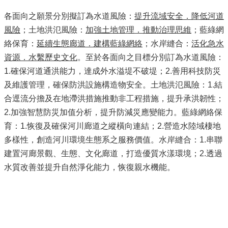
各面向之願景分別擬訂為水道風險：
提升流域安全．降低河道
風險
；土地洪氾風險：
加強土地管理．推動治理思維
；藍綠網
絡保育：
延續生態廊道．建構藍綠網絡
；水岸縫合：
活化急水
資源．水繫歷史文化
。至於各面向之目標分別訂為水道風險：
1.確保河道通洪能力，達成外水溢堤不破堤；2.善用科技防災
及維護管理，確保防洪設施構造物安全。土地洪氾風險：1.結
合逕流分擔及在地滯洪措施推動非工程措施，提升承洪韌性；
2.加強智慧防災加值分析，提升防減災應變能力。藍綠網絡保
育：1.恢復及確保河川廊道之縱橫向連結；2.營造水陸域棲地
多樣性，創造河川環境生態系之服務價值。水岸縫合：1.串聯
建置河廊景觀、生態、文化廊道，打造優質水漾環境；2.透過
水質改善並提升自然淨化能力，恢復親水機能。