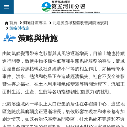
跳到主要內容區塊
首頁
調適計畫專區
北港溪流域整體改善與調適規劃
策略與措施
策略與措施
由於氣候變遷帶來之影響與其風險逐漸增高，目前土地也持續
進行開發，致使生物多樣性低落和生態系統服務的喪失，流域
面臨自然資源枯竭及社會經濟不平等的相互作用，如極端降水
事件、洪水、熱浪和乾旱正在造成經濟損失、社會不安全並影
響生存之福祉。在土地利用和氣候變遷等時間進程下，流域正
面對生活、生產、生態等各項指標韌性(復原力)的挑戰。
北港溪流域內一半以上人口密集的居住在各鄉鎮中心，這些地
區危險度與脆弱度正逐漸增長，氣候影響在現在和未來都有加
劇之情形，如既有洪氾區變為開發區，排水系統不完善和不透
水表面會增加災害的嚴重程度。因此現今對於災害風險轉於著