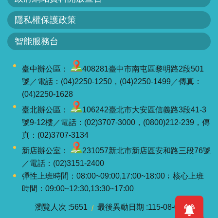
軸
隱私權保護政策
最
新
智能服務台
水
情
臺中辦公區：
408281臺中市南屯區黎明路2段501
公
號／電話：(04)2250-1250，(04)2250-1499／傳真：
告
(04)2250-1628
訊
臺北辦公區：
106242臺北市大安區信義路3段41-3
息
號9-12樓／電話：(02)3707-3000，(0800)212-239，傳
真：(02)3707-3134
便
民
新店辦公室：
231057新北市新店區安和路三段76號
服
／電話：(02)3151-2400
務
彈性上班時間：08:00~09:00,17:00~18:00﹔核心上班
時間：09:00~12:30,13:30~17:00
資
瀏覽人次
5651
最後異動日期
115-08-07
訊