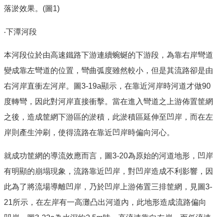
落淤效果。(圖1)
‧下潭河段
本河段位於由高速鐵路下游連續蜿蜒的下游段，為靠右岸彎道
變成靠左彎道的位置，彎曲弧度雖然較小，但是其流路卻是由
右河岸直衝左河岸。圖3-19a顯示，在靠近河岸時河道才做90
度轉彎，因此對河岸直接衝擊。當在進入彎道之上游佈置筐網
之後，造成筐網下游區的淤積，此淤積區延伸至凹岸，而在左
岸則產生沖刷，使得流路在靠近凹岸時偏向河心。
就成功筐網的導流效應而言，圖3-20為原始的河道地形，凹岸
有明顯的崩塌現象，流路靠近凹岸，對凹岸造成不利影響，因
此為了將流場導離凹岸，乃於凹岸上游佈置三排筐網，見圖3-
21所示，在左岸有一高灘凸出河道內，此地形造成流路偏向