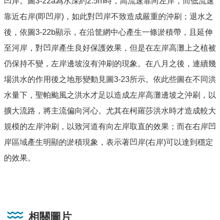
凹岸。圖3-22a為水深約2.5m時，高流速靠向左岸，而低流速
靠近右岸(即凹岸)，如此對凹岸不致造成嚴重的沖刷；退水之
後，依圖3-22b顯示，在沿筐網中心產生一條淤積帶，且延伸
至河岸，對凹岸產生良好保護效果，但是在左岸高灘上之植被
仍保持不變，左岸邊坡沒有沖刷的現象。在八月之後，連續幾
場洪水的作用後之地形變動見圖3-23所示。依此些圖在不同洪
水量下，聖帕颱風之洪水才足以造成左岸高灘邊坡之沖刷，以
擴大流路，將主流偏向河心。尤其在柯羅莎洪水時才造成較大
規模的左岸沖刷，以致河道有向左岸取直的效果；而在右岸凹
岸區域產生明顯的淤積現象，表示著凹岸(右岸)可以達到穩定
的效果。
相關圖片