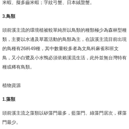
米蝦、擬多齒米蝦；字紋弓蟹、日本絨螯蟹。
3.鳥類
頭前溪主流的環境植被較單純所以鳥類的種類極少為森林型種
類，主要以水邊及草叢活動的鳥類為主，在該溪主流目前出現
的鳥種有26科49種，其中數量較多者為文鳥科麻雀和班文
鳥，又小白鷺及小水鴨必須依賴溪流生活，此外並無台灣特有
種或稀有鳥類。
植物資源
1.藻類
頭前溪主流之藻類以矽藻門最多，藍藻門、綠藻門居次，裸藻
門最少。