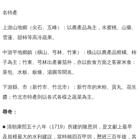
名特產
上游山地鄉（尖石、五峰）：以農產品為主，水蜜桃、山藥、
雪蓮、甜柿等高冷蔬果。
中游平地鄉鎮（橫山、芎林、竹東）：橫山以農產品柑橘、柿
子為主；竹東、芎林出產蕃茄外，亦以飲食方面之客家米食：
菜包、水粄、粄條、湯圓等聞名。
下游縣、市（新竹市、竹北市）：新竹市的米粉、貢丸、花生
醬；竹北市特產則以各式各樣之蔬菜為主。
尋奇：
■ 清朝康熙五十八年（1719）所建的隆恩圳，是文獻上最早
及規模最大的水利建設，當時稱四百甲圳，歷經三百年後，其