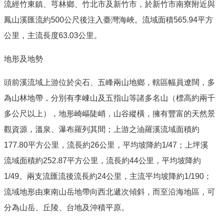
流經竹東鎮、芎林鄉、竹北市及新竹市，於新竹市南寮附近與
鳳山溪匯流約500公尺後注入臺灣海峽。流域面積565.94平方
公里，主流長度63.03公里。
地形及地勢
頭前溪流域上游位於尖石、五峰兩山地鄉，轄區幅員遼闊，多
為山林地帶，分別有李崠山及五指山等諸多名山（標高約兩千
多公尺以上），地形崎嶇陡峭，山谷縱橫，擁有豐富的天然景
觀資源，溫泉、瀑布羅列其間；上游之油羅溪流域面積約
177.80平方公里，流長約26公里，平均坡降約1/47；上坪溪
流域面積約252.87平方公里，流長約44公里，平均坡降約
1/49。兩支流匯流後流長約24公里，主流平均坡降約1/190；
流域地形由東南山岳地帶向西北遞次傾斜，而至沿海地區，可
分為山岳、丘陵、台地及沖積平原。