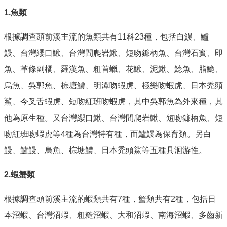
1.魚類
根據調查頭前溪主流的魚類共有11科23種，包括白鰻、鱸
鰻、台灣纓口鰍、台灣間爬岩鰍、短吻鐮柄魚、台灣石賓、即
魚、革條副橘、羅漢魚、粗首蠟、花鰍、泥鰍、鯰魚、脂鮠、
烏魚、吳郭魚、棕塘鱧、明潭吻蝦虎、極樂吻蝦虎、日本禿頭
鯊、今叉舌蝦虎、短吻紅班吻蝦虎，其中吳郭魚為外來種，其
他為原生種。又台灣纓口鰍、台灣間爬岩鰍、短吻鐮柄魚、短
吻紅班吻蝦虎等4種為台灣特有種，而鱸鰻為保育類。另白
鰻、鱸鰻、烏魚、棕塘鱧、日本禿頭鯊等五種具洄游性。
2.蝦蟹類
根據調查頭前溪主流的蝦類共有7種，蟹類共有2種，包括日
本沼蝦、台灣沼蝦、粗糙沼蝦、大和沼蝦、南海沼蝦、多齒新