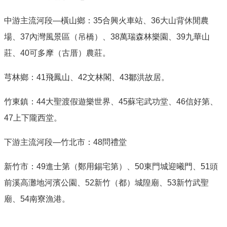
中游主流河段—橫山鄉：35合興火車站、36大山背休閒農
場、37內灣風景區（吊橋）、38萬瑞森林樂園、39九華山
莊、40可多摩（古厝）農莊。
芎林鄉：41飛鳳山、42文林閣、43鄒洪故居。
竹東鎮：44大聖渡假遊樂世界、45蘇宅武功堂、46信好第、
47上下隴西堂。
下游主流河段—竹北市：48問禮堂
新竹市：49進士第（鄭用錫宅第）、50東門城迎曦門、51頭
前溪高灘地河濱公園、52新竹（都）城隍廟、53新竹武聖
廟、54南寮漁港。