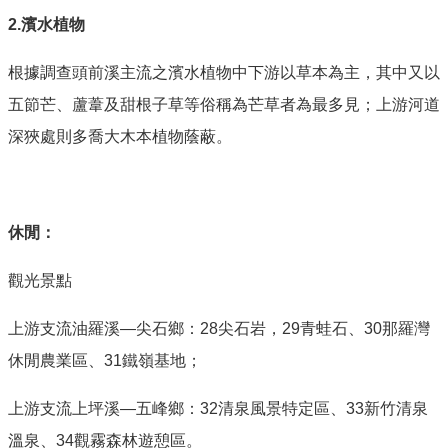
2.濱水植物
根據調查頭前溪主流之濱水植物中下游以草本為主，其中又以
五節芒、蘆葦及甜根子草等俗稱為芒草者為最多見；上游河道
深狹處則多喬大木本植物蔭蔽。
休閒：
觀光景點
上游支流油羅溪—尖石鄉：28尖石岩，29青蛙石、30那羅灣
休閒農業區、31鐵嶺基地；
上游支流上坪溪—五峰鄉：32清泉風景特定區、33新竹清泉
溫泉、34觀霧森林遊憩區。