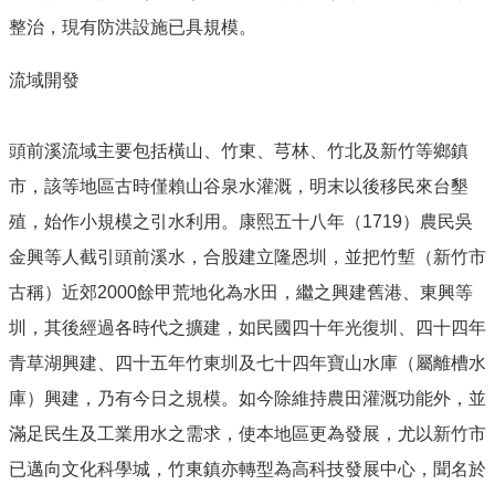
整治，現有防洪設施已具規模。
流域開發
頭前溪流域主要包括橫山、竹東、芎林、竹北及新竹等鄉鎮
市，該等地區古時僅賴山谷泉水灌溉，明末以後移民來台墾
殖，始作小規模之引水利用。康熙五十八年（1719）農民吳
金興等人截引頭前溪水，合股建立隆恩圳，並把竹塹（新竹市
古稱）近郊2000餘甲荒地化為水田，繼之興建舊港、東興等
圳，其後經過各時代之擴建，如民國四十年光復圳、四十四年
青草湖興建、四十五年竹東圳及七十四年寶山水庫（屬離槽水
庫）興建，乃有今日之規模。如今除維持農田灌溉功能外，並
滿足民生及工業用水之需求，使本地區更為發展，尤以新竹市
已邁向文化科學城，竹東鎮亦轉型為高科技發展中心，聞名於