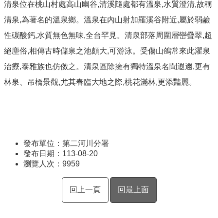
清泉位在桃山村處高山幽谷,清溪隨處都有溫泉,水質澄清,故稱
清泉,為著名的溫泉鄉。溫泉在內山射加羅溪谷附近,屬於弱鹼
性碳酸鈣,水質無色無味,全台罕見。清泉部落周圍層巒疊翠,超
絕塵俗,相傳古時儲泉之池頗大,可游泳。受傷山鴿常來此濯泉
治療,泰雅族也仿傚之。清泉區除擁有獨特溫泉名聞遐邇,更有
林泉、吊橋景觀,尤其春臨大地之際,桃花滿林,更添豔麗。
發布單位：第二河川分署
發布日期：113-08-20
瀏覽人次：
9959
回上一頁
回最上面