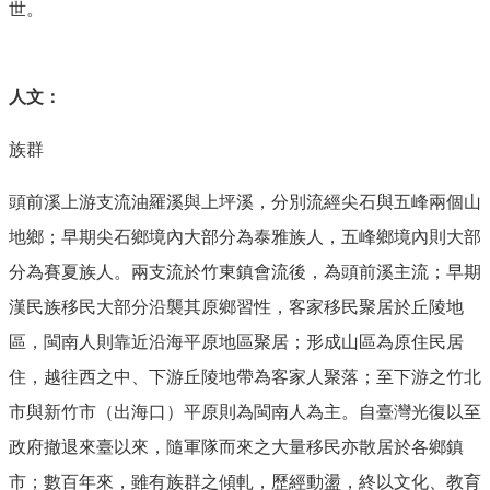
世。
人文：
族群
頭前溪上游支流油羅溪與上坪溪，分別流經尖石與五峰兩個山
地鄉；早期尖石鄉境內大部分為泰雅族人，五峰鄉境內則大部
分為賽夏族人。兩支流於竹東鎮會流後，為頭前溪主流；早期
漢民族移民大部分沿襲其原鄉習性，客家移民聚居於丘陵地
區，閩南人則靠近沿海平原地區聚居；形成山區為原住民居
住，越往西之中、下游丘陵地帶為客家人聚落；至下游之竹北
市與新竹市（出海口）平原則為閩南人為主。自臺灣光復以至
政府撤退來臺以來，隨軍隊而來之大量移民亦散居於各鄉鎮
市；數百年來，雖有族群之傾軋，歷經動盪，終以文化、教育