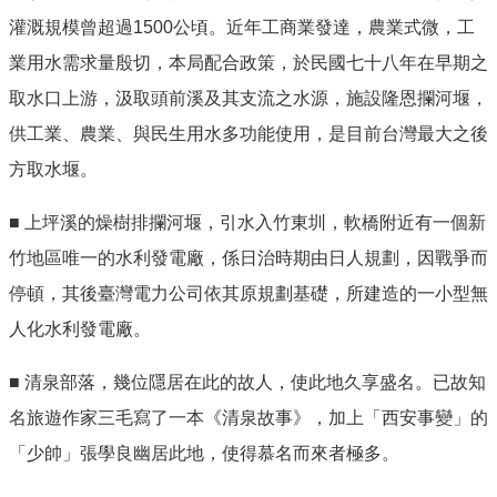
灌溉規模曾超過1500公頃。近年工商業發達，農業式微，工
業用水需求量殷切，本局配合政策，於民國七十八年在早期之
取水口上游，汲取頭前溪及其支流之水源，施設隆恩攔河堰，
供工業、農業、與民生用水多功能使用，是目前台灣最大之後
方取水堰。
■ 上坪溪的燥樹排攔河堰，引水入竹東圳，軟橋附近有一個新
竹地區唯一的水利發電廠，係日治時期由日人規劃，因戰爭而
停頓，其後臺灣電力公司依其原規劃基礎，所建造的一小型無
人化水利發電廠。
■ 清泉部落，幾位隱居在此的故人，使此地久享盛名。已故知
名旅遊作家三毛寫了一本《清泉故事》，加上「西安事變」的
「少帥」張學良幽居此地，使得慕名而來者極多。