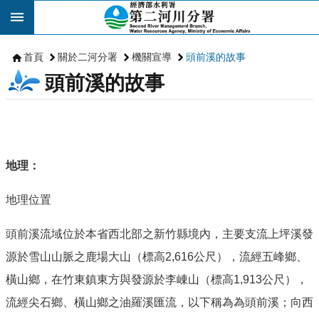
跳到主要內容區塊
首頁
關於二河分署
機關宣導
頭前溪的故事
頭前溪的故事
地理：
地理位置
頭前溪流域位於本省西北部之新竹縣境內，主要支流上坪溪發
源於雪山山脈之鹿場大山（標高2,616公尺），流經五峰鄉、
橫山鄉，在竹東鎮東方與發源於李崠山（標高1,913公尺），
流經尖石鄉、橫山鄉之油羅溪匯流，以下稱為為頭前溪；向西