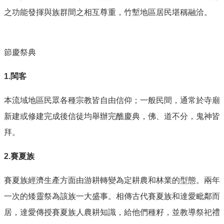
之功能發揮與族群間之相互尊重，竹塹地區居民堪稱融洽。
節慶祭典
1.閩客
本流域地區民眾各種宗教皆自由信仰；一般民間，通常於寺廟
新建或修建完成後信徒均舉辦完醮慶典，佛、道不分，鬼神皆
拜。
2.賽夏族
賽夏族經濟生產方面由游耕轉變為定耕農和林業的型態。兩年
一次的矮靈祭為該族一大盛事。相傳古代賽夏族和達愛毗鄰而
居，達愛傳授賽夏族人農耕知識，給他們種籽，並教導祭祀禮